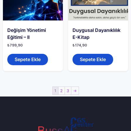
Değişim Yönetimi
Duygusal Dayanıklılık
Eğitimi – II
E-Kitap
₺
799,90
₺
174,90
Sepete Ekle
Sepete Ekle
1
2
3
→