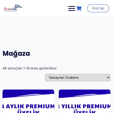
Skip
to
Giriş Yap
content
Mağaza
48 sonuçtan 1-16 arası gösteriliyor