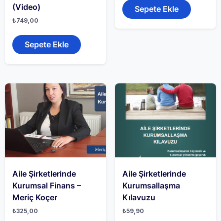
(Video)
Sepete Ekle
₺
749,00
Sepete Ekle
Aile Şirketlerinde
Aile Şirketlerinde
Kurumsal Finans –
Kurumsallaşma
Meriç Koçer
Kılavuzu
₺
325,00
₺
59,90