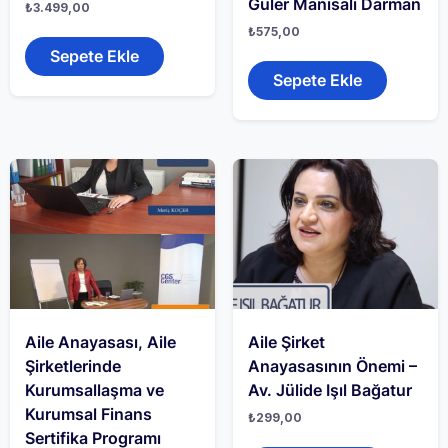
Güler Manisalı Darman
₺
3.499,00
₺
575,00
Sepete Ekle
Sepete Ekle
Aile Anayasası, Aile
Aile Şirket
Şirketlerinde
Anayasasının Önemi –
Kurumsallaşma ve
Av. Jülide Işıl Bağatur
Kurumsal Finans
₺
299,00
Sertifika Programı