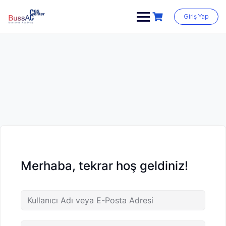
Skip
to
Giriş Yap
content
Merhaba, tekrar hoş geldiniz!