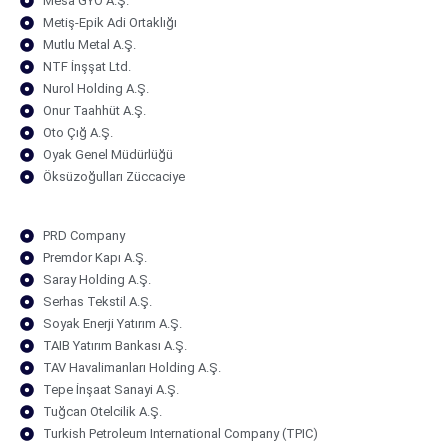
Mesa GYO A.Ş.
Metiş-Epik Adi Ortaklığı
Mutlu Metal A.Ş.
NTF İnşşat Ltd.
Nurol Holding A.Ş.
Onur Taahhüt A.Ş.
Oto Çığ A.Ş.
Oyak Genel Müdürlüğü
Öksüzoğulları Züccaciye
PRD Company
Premdor Kapı A.Ş.
Saray Holding A.Ş.
Serhas Tekstil A.Ş.
Soyak Enerji Yatırım A.Ş.
TAIB Yatırım Bankası A.Ş.
TAV Havalimanları Holding A.Ş.
Tepe İnşaat Sanayi A.Ş.
Tuğcan Otelcilik A.Ş.
Turkish Petroleum International Company (TPIC)