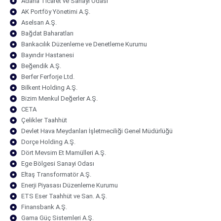
Adana Ticaret ve Sanayi Odası
AK Portföy Yönetimi A.Ş.
Aselsan A.Ş.
Bağdat Baharatları
Bankacılık Düzenleme ve Denetleme Kurumu
Bayındır Hastanesi
Beğendik A.Ş.
Berfer Ferforje Ltd.
Bilkent Holding A.Ş.
Bizim Menkul Değerler A.Ş.
CETA
Çelikler Taahhüt
Devlet Hava Meydanları İşletmeciliği Genel Müdürlüğü
Dorçe Holding A.Ş.
Dört Mevsim Et Mamülleri A.Ş.
Ege Bölgesi Sanayi Odası
Eltaş Transformatör A.Ş.
Enerji Piyasası Düzenleme Kurumu
ETS Eser Taahhüt ve San. A.Ş.
Finansbank A.Ş.
Gama Güç Sistemleri A.Ş.