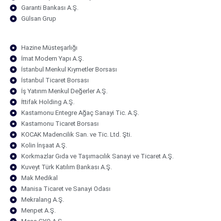
Garanti Bankası A.Ş.
Gülsan Grup
Hazine Müsteşarlığı
İmat Modern Yapı A.Ş.
İstanbul Menkul Kıymetler Borsası
İstanbul Ticaret Borsası
İş Yatırım Menkul Değerler A.Ş.
İttifak Holding A.Ş.
Kastamonu Entegre Ağaç Sanayi Tic. A.Ş.
Kastamonu Ticaret Borsası
KOCAK Madencilik San. ve Tic. Ltd. Şti.
Kolin İnşaat A.Ş.
Korkmazlar Gıda ve Taşımacılık Sanayi ve Ticaret A.Ş.
Kuveyt Türk Katılım Bankası A.Ş.
Mak Medikal
Manisa Ticaret ve Sanayi Odası
Mekralang A.Ş.
Menpet A.Ş.