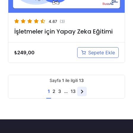
4.67
(3)
İşletmeler için Yapay Zeka Eğitimi
₺
249,00
Sepete Ekle
Sayfa
1
ile ilgili
13
1
2
3
…
13