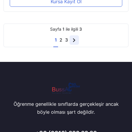
Kursa Kayıt Ol
Sayfa
1
ile ilgili
3
1
2
3
Next
page
Öğrenme genellikle sınıflarda gerçekleşir ancak
böyle olması şart değildir.