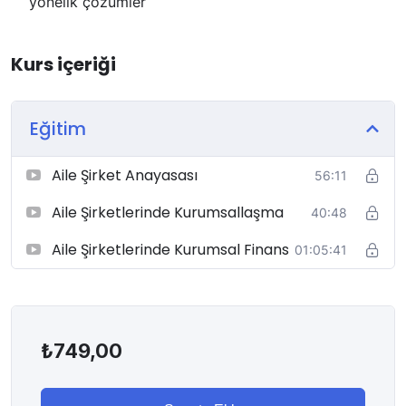
yönelik çözümler
vizyon kazanacak ve
“Aile Şirketlerinde
Kurumsallaşma ve Sürdürülebilirlik Sertifikası”
almaya hak kazanacaktır.
Kurs içeriği
Eğitim
Aile Şirket Anayasası
56:11
Aile Şirketlerinde Kurumsallaşma
40:48
Aile Şirketlerinde Kurumsal Finans
01:05:41
₺
749,00