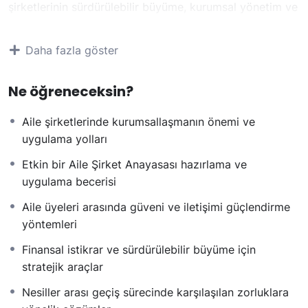
şirketlerinin sürdürülebilir büyüme, kurumsal yönetim ve
finansal istikrar hedeflerine ulaşmalarını desteklemek
amacıyla tasarlanmıştır.
Daha fazla göster
Program, aile şirketlerinin kurumsallaşma yolculuğunda
ihtiyaç duyacakları üç temel alanı kapsar:
Ne öğreneceksin?
Aile Şirket Anayasası
: Şirketin uzun vadeli
vizyonunu, değerlerini ve aile üyeleri arasındaki
Aile şirketlerinde kurumsallaşmanın önemi ve
ilişkileri güçlendiren yapısal bir rehberin nasıl
uygulama yolları
hazırlanacağını öğrenirsiniz.
Aile Şirketlerinde Kurumsallaşma
: Nesiller arası
Etkin bir Aile Şirket Anayasası hazırlama ve
geçiş, yönetişim modelleri, profesyonelleşme ve
uygulama becerisi
sürdürülebilirlik için gerekli adımları keşfedersiniz.
Aile üyeleri arasında güveni ve iletişimi güçlendirme
Aile Şirketlerinde Kurumsal Finans
: Finansal
yöntemleri
yönetim, bütçeleme, nakit akışı ve varlık
değerlemesi gibi konularda derinlemesine bilgi
Finansal istikrar ve sürdürülebilir büyüme için
edinerek şirketin geleceğini güvence altına alırsınız.
stratejik araçlar
Bu programı tamamlayan katılımcılar, aile şirketlerinde
Nesiller arası geçiş sürecinde karşılaşılan zorluklara
kurumsallaşma ve sürdürülebilirlik için kapsamlı bir