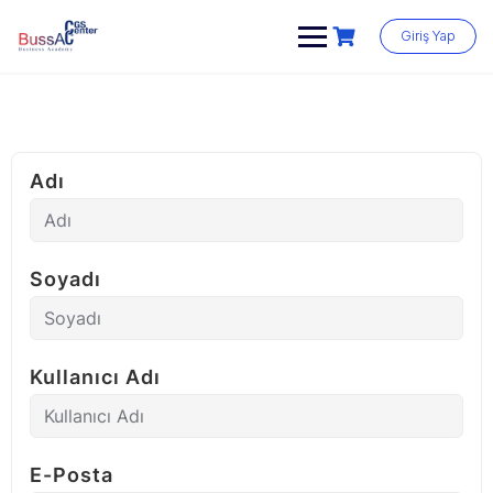
Skip
to
Giriş Yap
content
Adı
Soyadı
Kullanıcı Adı
E-Posta