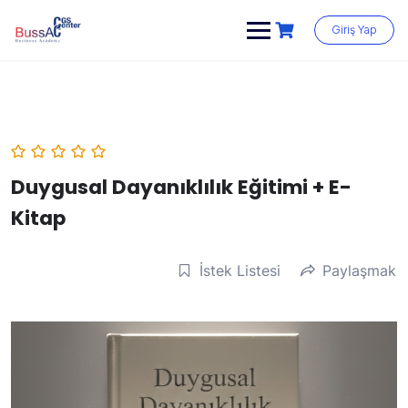
Skip
to
Giriş Yap
content
Duygusal Dayanıklılık Eğitimi + E-
Kitap
İstek Listesi
Paylaşmak