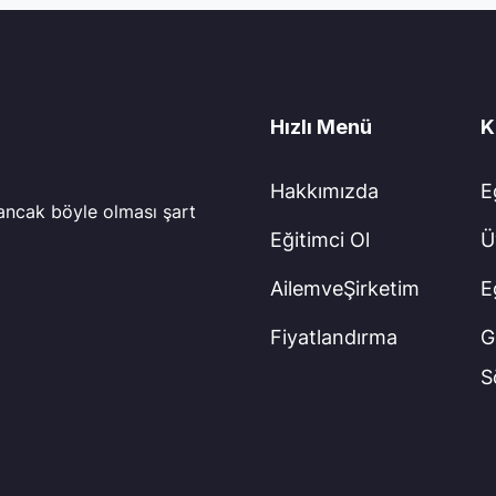
Hızlı Menü
K
Hakkımızda
E
 ancak böyle olması şart
Eğitimci Ol
Ü
AilemveŞirketim
E
Fiyatlandırma
Gi
S