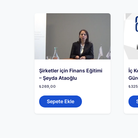
Şirketler için Finans Eğitimi
İç K
– Şeyda Ataoğlu
Gür
₺
269,00
₺
325
Sepete Ekle