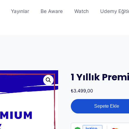
Yayınlar
Be Aware
Watch
Udemy Eğiti
1 Yıllık Pre
₺
3.499,00
1
Sepete Ekle
Yıllık
Premium
Üyelik