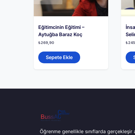
Eğitimcinin Eğitimi –
İnsa
Aytuğba Baraz Koç
Sel
₺
269,90
₺
245
Sepete Ekle
Öğrenme genellikle sınıflarda gerçekleşir