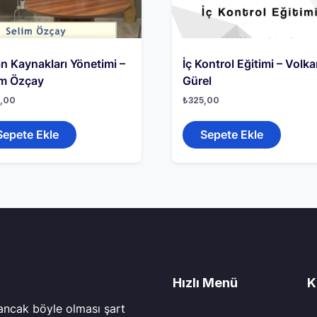
n Kaynakları Yönetimi –
İç Kontrol Eğitimi – Volk
im Özçay
Gürel
,00
₺
325,00
Sepete Ekle
Sepete Ekle
Hızlı Menü
K
 ancak böyle olması şart