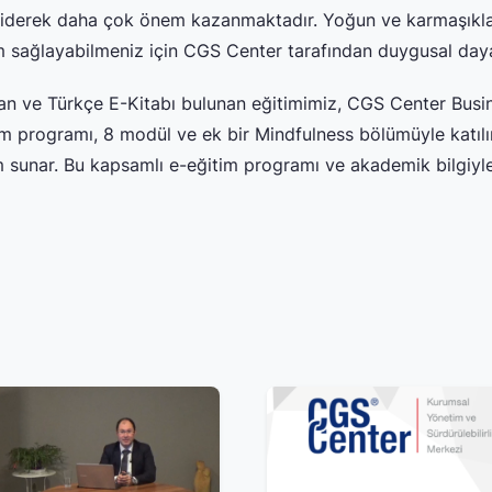
giderek daha çok önem kazanmaktadır. Yoğun ve karmaşıklaş
m sağlayabilmeniz için CGS Center tarafından duygusal dayanı
lanan ve Türkçe E-Kitabı bulunan eğitimimiz, CGS Center Bu
m programı, 8 modül ve ek bir Mindfulness bölümüyle katılımc
ım sunar. Bu kapsamlı e-eğitim programı ve akademik bilgiyl