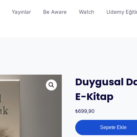
Yayınlar
Be Aware
Watch
Udemy Eğiti
Duygusal Day
E-Kitap
₺
699,90
Duygusal
Sepete Ekle
Dayanıklılık