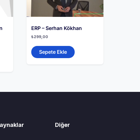
an
ERP – Serhan Kökhan
₺
299,00
Sepete Ekle
aynaklar
Diğer