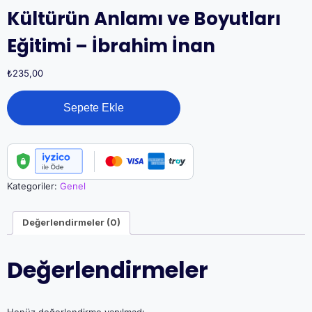
Kültürün Anlamı ve Boyutları
Eğitimi – İbrahim İnan
₺
235,00
Kültürün
Sepete Ekle
Anlamı
ve
Boyutları
Eğitimi
-
İbrahim
Kategoriler:
Genel
İnan
adet
Değerlendirmeler (0)
Değerlendirmeler
Henüz değerlendirme yapılmadı.