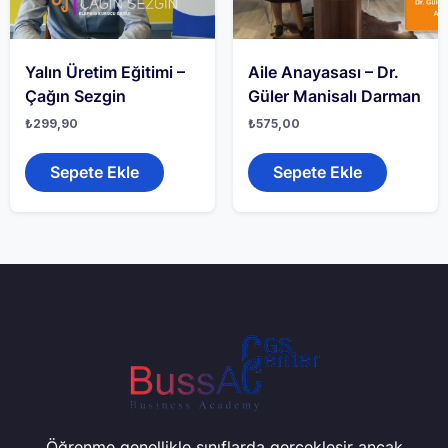
Yalın Üretim Eğitimi –
Aile Anayasası – Dr.
Çağın Sezgin
Güler Manisalı Darman
₺
299,90
₺
575,00
Sepete Ekle
Sepete Ekle
Öğrenme genellikle sınıflarda gerçekleşir ancak