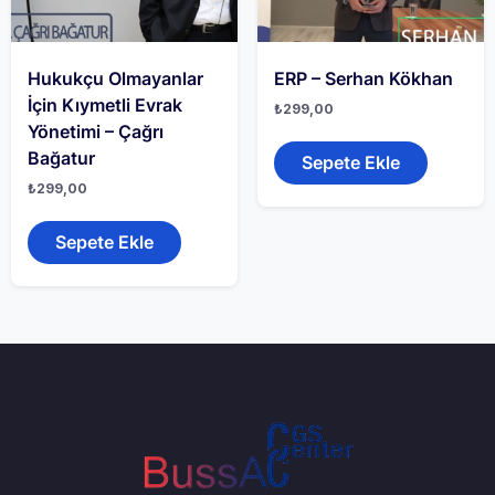
Hukukçu Olmayanlar
ERP – Serhan Kökhan
İçin Kıymetli Evrak
₺
299,00
Yönetimi – Çağrı
Bağatur
Sepete Ekle
₺
299,00
Sepete Ekle