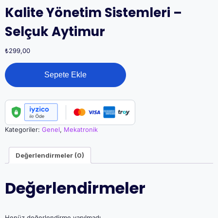
Kalite Yönetim Sistemleri –
Selçuk Aytimur
₺
299,00
Kalite
Sepete Ekle
Yönetim
Sistemleri
-
Selçuk
Aytimur
adet
Kategoriler:
Genel
,
Mekatronik
Değerlendirmeler (0)
Değerlendirmeler
Henüz değerlendirme yapılmadı.