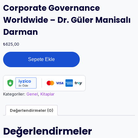
Corporate Governance
Worldwide – Dr. Güler Manisalı
Darman
₺
625,00
Corporate
Sepete Ekle
Governance
Worldwide
-
Dr.
Güler
Manisalı
Kategoriler:
Genel
,
Kitaplar
Darman
adet
Değerlendirmeler (0)
Değerlendirmeler