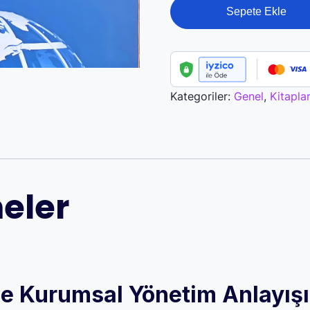
Küresel
Sepete Ekle
Ekonomilerde
Kurumsal
Yönetim
Anlayışı
ve
Kategoriler:
Genel
,
Kitapla
Türkiye
Kitabı
adet
eler
e Kurumsal Yönetim Anlayışı 