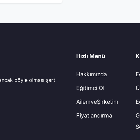
Hızlı Menü
K
Hakkımızda
E
 ancak böyle olması şart
Eğitimci Ol
Ü
AilemveŞirketim
E
Fiyatlandırma
Gi
S