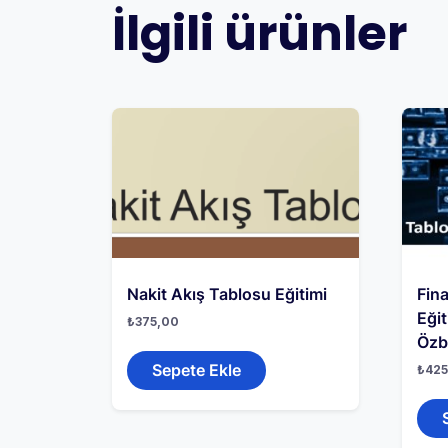
İlgili ürünler
Nakit Akış Tablosu Eğitimi
Fina
Eğit
₺
375,00
Özb
Sepete Ekle
₺
425