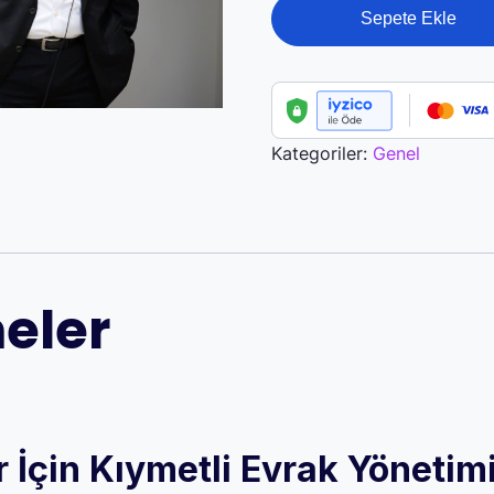
Hukukçu
Sepete Ekle
Olmayanlar
İçin
Kıymetli
Evrak
Yönetimi
Kategoriler:
Genel
-
Çağrı
Bağatur
adet
eler
çin Kıymetli Evrak Yönetimi 