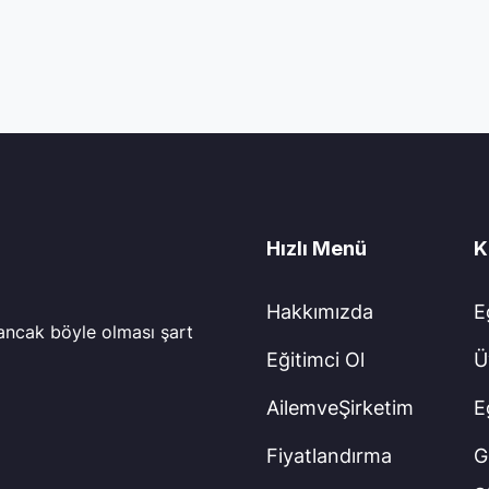
Hızlı Menü
K
Hakkımızda
E
 ancak böyle olması şart
Eğitimci Ol
Ü
AilemveŞirketim
E
Fiyatlandırma
Gi