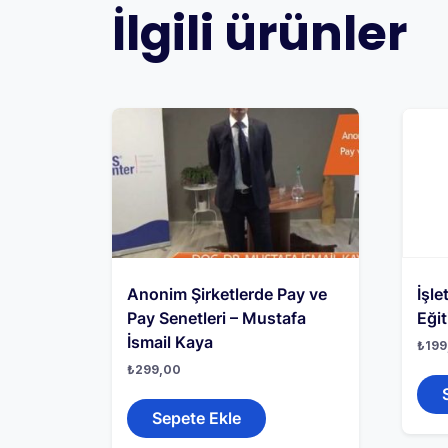
İlgili ürünler
Anonim Şirketlerde Pay ve
İşle
Pay Senetleri – Mustafa
Eğit
İsmail Kaya
₺
199
₺
299,00
Sepete Ekle