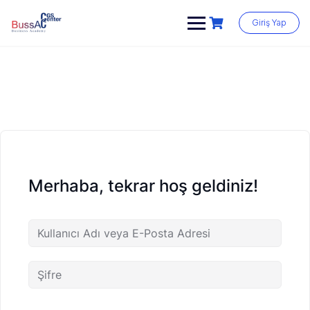
Skip
to
Giriş Yap
content
Merhaba, tekrar hoş geldiniz!