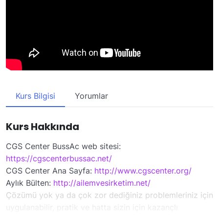
Kurs Bilgisi
Yorumlar
Kurs Hakkında
CGS Center BussAc web sitesi:
https://cgscenterbussac.net/
CGS Center Ana Sayfa:
http://www.cgscenter.org/
Aylık Bülten:
http://ailemvesirketim.net/
Çözümü yok ya da çok zor dediğiniz problemleriniz için
uygulanabilir, pratik ve hatta sizin için kazançlı