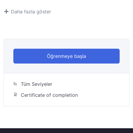
çözümler üretilebileceğini söylesek ne düşünürsünüz?
Tasarım Odaklı Düşünme (Design Thinking) kişilerin ve
Daha fazla göster
kurumların ihtiyaçlarını, teknolojinin olanakları ve iş
dünyasındaki başarı gereksinimi ile birleştiren insan
merkezli bir yaklaşımdır. Uzun yıllar uluslararası
şirketlerde üst düzey yöneticilik yaptıktan sonra
Akredite Koçluk Eğitimlerini tamamlayıp yetişkinlere
5000 saatin üzerinde eğitim vermiş ve 2016 yılında Nar
Öğrenmeye başla
Kurumsal Koçluk firmasını kuran Halide Bodur tarafından
hazırlanan videoda, Tasarım Odaklı Düşünme’nin neden
gerekli olduğu, süreçleri ve yöntemleri açıklanmıştır.
Tüm Seviyeler
Certificate of completion