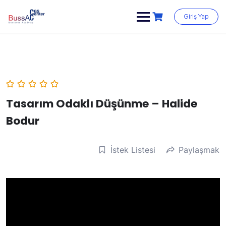
Skip
to
Giriş Yap
content
Tasarım Odaklı Düşünme – Halide
Bodur
İstek Listesi
Paylaşmak