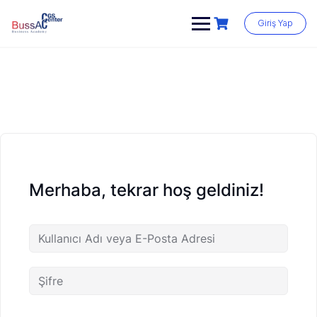
Skip
to
Giriş Yap
content
Merhaba, tekrar hoş geldiniz!