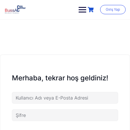
Skip
to
Giriş Yap
content
Merhaba, tekrar hoş geldiniz!