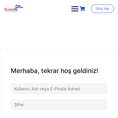
Skip
to
Giriş Yap
content
Merhaba, tekrar hoş geldiniz!