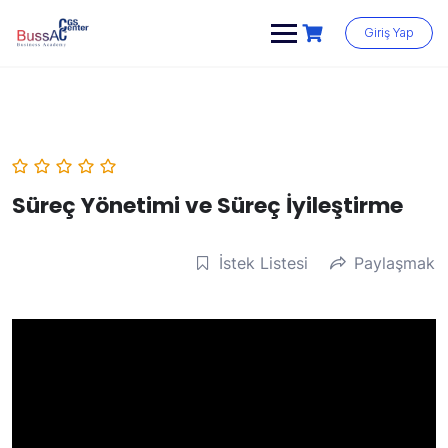
Skip
to
Giriş Yap
content
Süreç Yönetimi ve Süreç İyileştirme
İstek Listesi
Paylaşmak