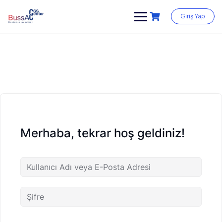
Skip
to
Giriş Yap
content
Merhaba, tekrar hoş geldiniz!