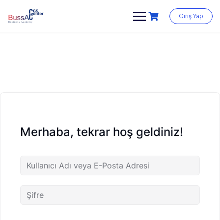
Skip
to
Giriş Yap
content
Merhaba, tekrar hoş geldiniz!