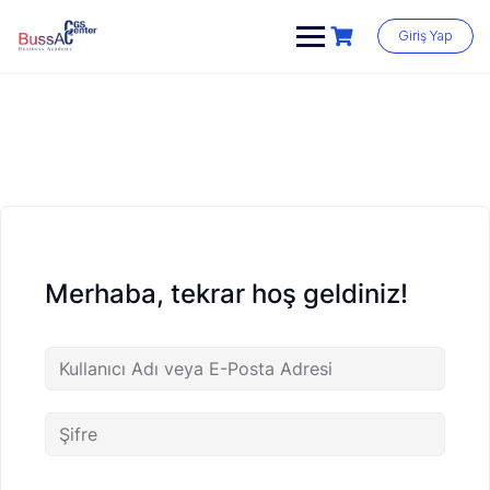
Skip
to
Giriş Yap
content
Merhaba, tekrar hoş geldiniz!