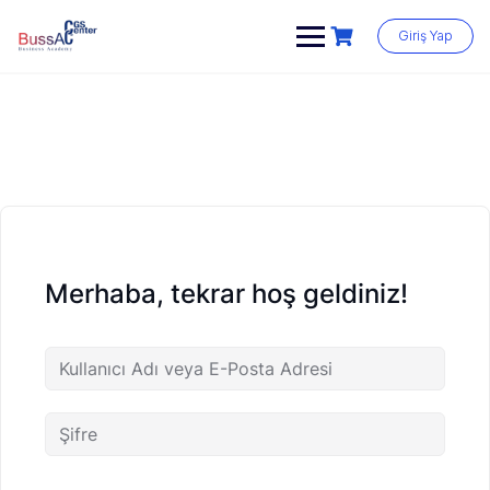
Skip
to
Giriş Yap
content
Merhaba, tekrar hoş geldiniz!