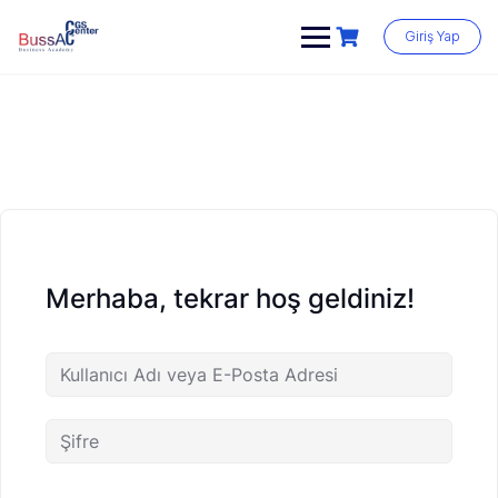
Skip
to
Giriş Yap
content
Merhaba, tekrar hoş geldiniz!