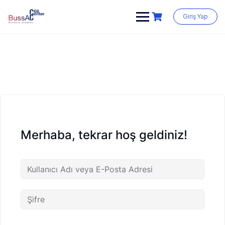
Skip
to
Giriş Yap
content
Merhaba, tekrar hoş geldiniz!