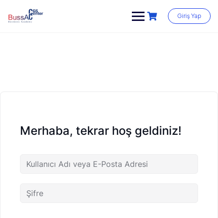
Skip
to
Giriş Yap
content
Merhaba, tekrar hoş geldiniz!