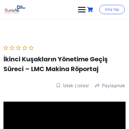
Skip
to
Giriş Yap
content
İkinci Kuşakların Yönetime Geçiş
Süreci – LMC Makina Röportaj
İstek Listesi
Paylaşmak