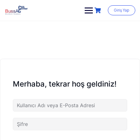
Skip
to
Giriş Yap
content
Merhaba, tekrar hoş geldiniz!