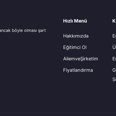
Hızlı Menü
K
 ancak böyle olması şart
Hakkımızda
E
Eğitimci Ol
Ü
AilemveŞirketim
E
Fiyatlandırma
Gi
S