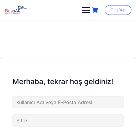
Skip
to
Giriş Yap
content
Merhaba, tekrar hoş geldiniz!