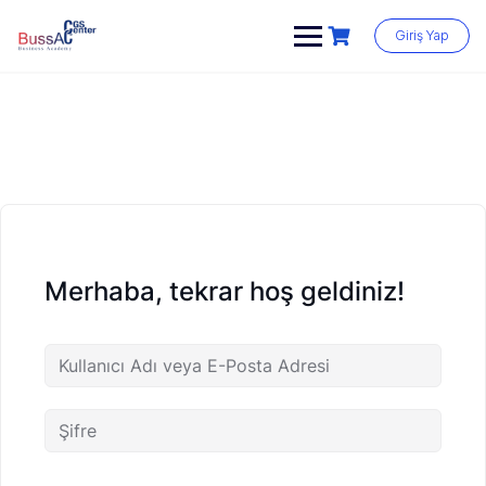
Skip
to
Giriş Yap
content
Merhaba, tekrar hoş geldiniz!