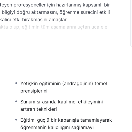
steyen profesyoneller için hazırlanmış kapsamlı bir
ın bilgiyi doğru aktarmasını, öğrenme sürecini etkili
alıcı etki bırakmasını amaçlar.
ta olup, eğitimin tüm aşamalarını uçtan uca ele
ı
Yetişkin eğitiminin (andragojinin) temel
oğrultusunda sürekli güncellenecek; deneme soruları, ek
prensiplerini
ecektir. Eğitim sürecinde yaşanan sorunlar veya
lan en kısa sürede geri dönüş sağlanacaktır.
Sunum sırasında katılımcı etkileşimini
artıran teknikleri
Eğitimi güçlü bir kapanışla tamamlayarak
öğrenmenin kalıcılığını sağlamayı