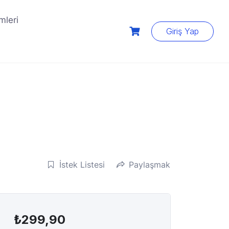
mleri
Giriş Yap
İstek Listesi
Paylaşmak
₺
299,90