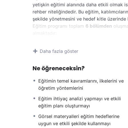
yetişkin eğitimi alanında daha etkili olmak i
rehber niteliğindedir. Bu eğitim, katılımcılar
şekilde yönetmesini ve hedef kitle üzerinde k
Eğitim programı toplam
6 bölümden
oluşmak
almaktadır:
Giriş
Yetişkin Eğitimi ve Öğrenme Yaklaşımlar
Daha fazla göster
Eğitimin Planlanması ve Tasarımı
Etkili Sunum Teknikleri
Ne öğreneceksin?
Görsel Materyallerin Etkin Kullanımı
Etkili Kapanış ve Değerlendirme
Eğitimin temel kavramlarını, ilkelerini ve
Eğitim içeriği, katılımcı geri bildirimleri d
öğretim yöntemlerini
notlar ve yeni video içerikleriyle desteklen
merak edilen konular için sorulara mümkün o
Eğitim ihtiyaç analizi yapmayı ve etkili
eğitim planı oluşturmayı
Görsel materyalleri eğitim hedeflerine
uygun ve etkili şekilde kullanmayı