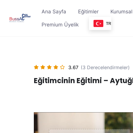
Skip
to
Ana Sayfa
Eğitimler
Kurumsal
content
TR
Premium Üyelik
3.67
(3 Derecelendirmeler)
Eğitimcinin Eğitimi – Aytu