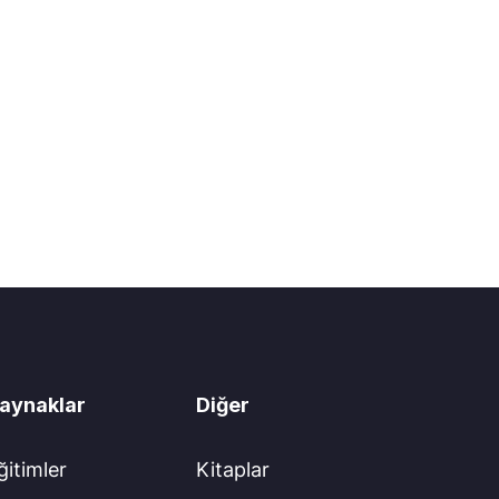
aynaklar
Diğer
ğitimler
Kitaplar