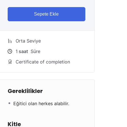
Sepete Ekle
Orta Seviye
1
saat
Süre
Certificate of completion
Gereklilikler
Eğitici olan herkes alabilir.
Kitle