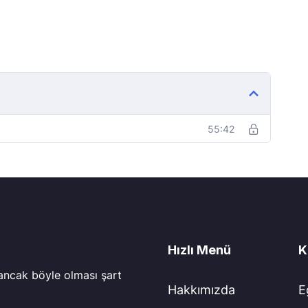
55:42
Hızlı Menü
K
 ancak böyle olması şart
Hakkımızda
E