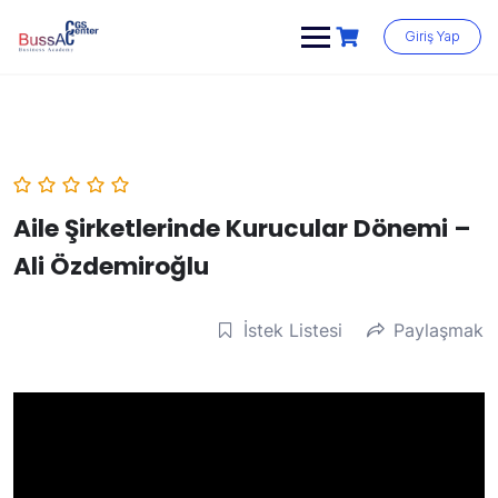
Skip
to
Giriş Yap
content
Aile Şirketlerinde Kurucular Dönemi –
Ali Özdemiroğlu
İstek Listesi
Paylaşmak