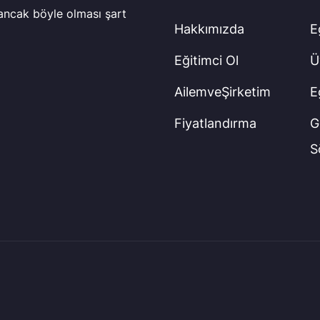
 ancak böyle olması şart
Hakkımızda
E
Eğitimci Ol
Ü
AilemveŞirketim
E
Fiyatlandırma
Gi
S