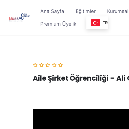
Skip
to
Ana Sayfa
Eğitimler
Kurumsal
content
TR
Premium Üyelik
Aile Şirket Öğrenciliği – A