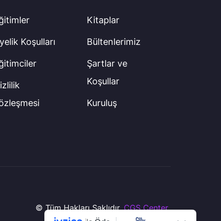
ğitimler
Kitaplar
yelik Koşulları
Bültenlerimiz
ğitimciler
Şartlar ve
Koşullar
zlilik
özleşmesi
Kuruluş
© Tüm Hakları Saklıdır.
CGS Center