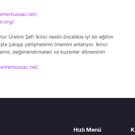
enterbussac.net/
r.org/
r Üretim Şefi İkinci neslin öncelikle iyi bir eğitim
te çalışıp yetişmesinin önemini anlatıyor. İkinci
lerini, değerlendirmeleri ve kuzenler döneminin
centerbussac.net/
Hızlı Menü
K