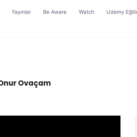
Yayınlar
Be Aware
Watch
Udemy Eğiti
li Onur Ovaçam