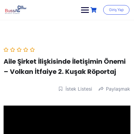
Skip
to
Giriş Yap
content
Aile Şirket İlişkisinde İletişimin Önemi
– Volkan İtfaiye 2. Kuşak Röportaj
İstek Listesi
Paylaşmak