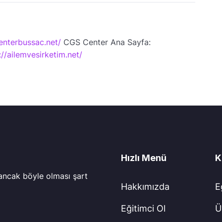
enterbussac.net/
CGS Center Ana Sayfa:
://ailemvesirketim.net/
Hızlı Menü
K
 ancak böyle olması şart
Hakkımızda
E
Eğitimci Ol
Ü