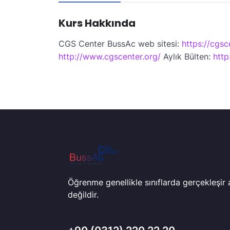
Kurs Hakkında
CGS Center BussAc web sitesi:
https://cgsc
http://www.cgscenter.org/
Aylık Bülten:
http
Öğrenme genellikle sınıflarda gerçekleşir
değildir.