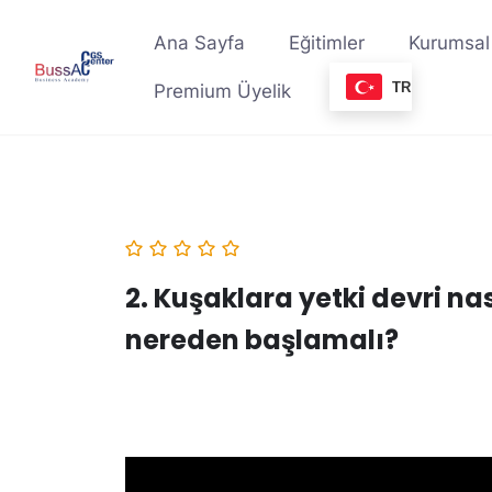
Skip
to
Ana Sayfa
Eğitimler
Kurumsal
content
TR
Premium Üyelik
2. Kuşaklara yetki devri nas
nereden başlamalı?