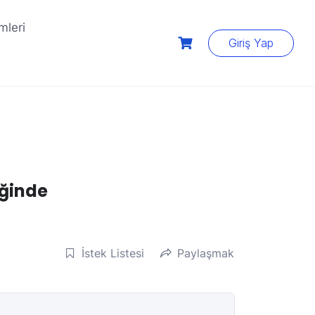
mleri
Giriş Yap
iğinde
İstek Listesi
Paylaşmak