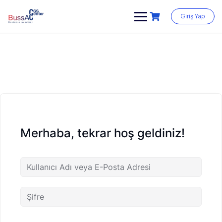
Skip
to
Giriş Yap
content
Merhaba, tekrar hoş geldiniz!