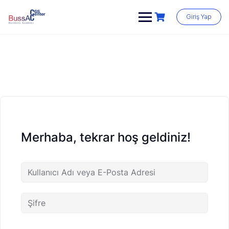
Skip
to
Giriş Yap
content
Merhaba, tekrar hoş geldiniz!