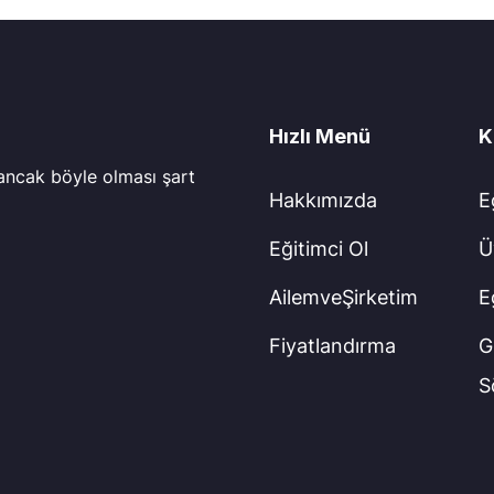
Hızlı Menü
K
 ancak böyle olması şart
Hakkımızda
E
Eğitimci Ol
Ü
AilemveŞirketim
E
Fiyatlandırma
Gi
S