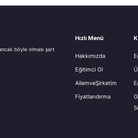
Hızlı Menü
K
 ancak böyle olması şart
Hakkımızda
E
Eğitimci Ol
Ü
AilemveŞirketim
E
Fiyatlandırma
Gi
S