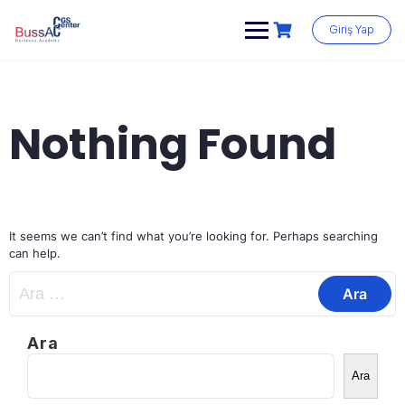
Skip
to
Giriş Yap
content
Nothing Found
It seems we can’t find what you’re looking for. Perhaps searching
can help.
Arama:
Ara
Ara