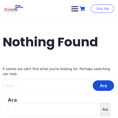
Skip
to
Giriş Yap
content
Nothing Found
It seems we can’t find what you’re looking for. Perhaps searching
can help.
Arama:
Ara
Ara