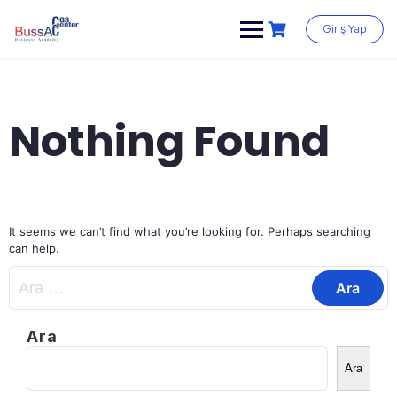
Skip
to
Giriş Yap
content
Nothing Found
It seems we can’t find what you’re looking for. Perhaps searching
can help.
Arama:
Ara
Ara