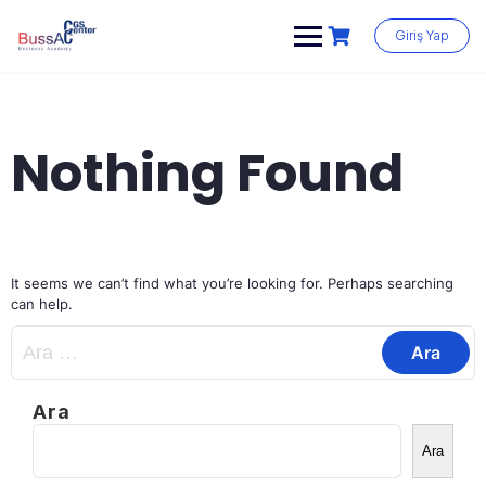
Skip
to
Giriş Yap
content
Nothing Found
It seems we can’t find what you’re looking for. Perhaps searching
can help.
Arama:
Ara
Ara