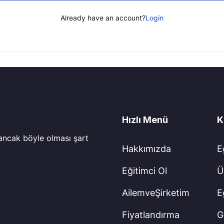
Already have an account?
Login
Hızlı Menü
K
 ancak böyle olması şart
Hakkımızda
E
Eğitimci Ol
Ü
AilemveŞirketim
E
Fiyatlandırma
Gi