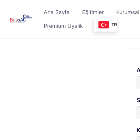
Skip
to
Ana Sayfa
Eğitimler
Kurumsal
content
TR
Premium Üyelik
A
S
K