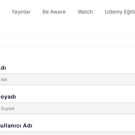
Yayınlar
Be Aware
Watch
Udemy Eğiti
dı
oyadı
ullanıcı Adı